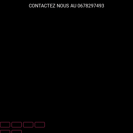
CONTACTEZ NOUS AU 0678297493