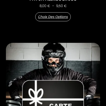
8,00
€
–
9,50
€
Choix Des Options