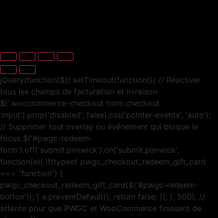
jQuery(function($){ setTimeout(function(){ // Réactiver
tous les champs de facturation et livraison
$('.woocommerce-checkout form.checkout
:input').prop('disabled', false).css('pointer-events', 'auto');
// Supprimer tout overlay ou événement qui bloque le
focus $('#pwgc-redeem-
form').off('submit.pimwick').on('submit.pimwick',
function(e){ if(typeof pwgc_checkout_redeem_gift_card
=== "function") {
pwgc_checkout_redeem_gift_card($('#pwgc-redeem-
button')); } e.preventDefault(); return false; }); }, 500); //
attente pour que PWGC et WooCommerce finissent de