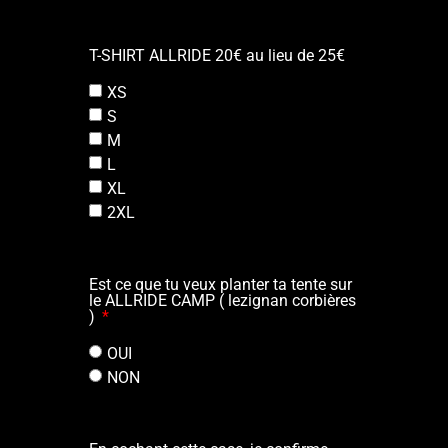
T-SHIRT ALLRIDE 20€ au lieu de 25€
XS
S
M
L
XL
2XL
Est ce que tu veux planter ta tente sur
le ALLRIDE CAMP ( lezignan corbières
)
OUI
NON