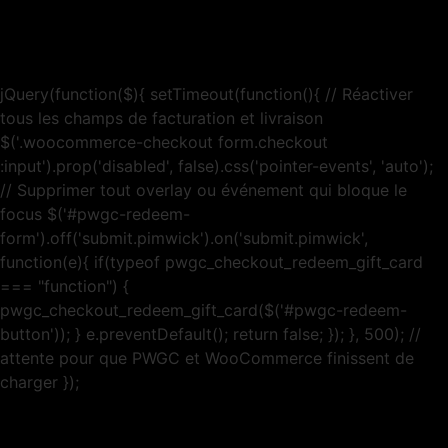
jQuery(function($){ setTimeout(function(){ // Réactiver
tous les champs de facturation et livraison
$('.woocommerce-checkout form.checkout
:input').prop('disabled', false).css('pointer-events', 'auto');
// Supprimer tout overlay ou événement qui bloque le
focus $('#pwgc-redeem-
form').off('submit.pimwick').on('submit.pimwick',
function(e){ if(typeof pwgc_checkout_redeem_gift_card
=== "function") {
pwgc_checkout_redeem_gift_card($('#pwgc-redeem-
button')); } e.preventDefault(); return false; }); }, 500); //
attente pour que PWGC et WooCommerce finissent de
charger });