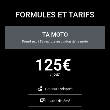
FORMULES ET TARIFS
TA MOTO
Prend par à l'aventure au guidon de ta moto
125€
/ jour
Parcours adaptés
Guide diplômé