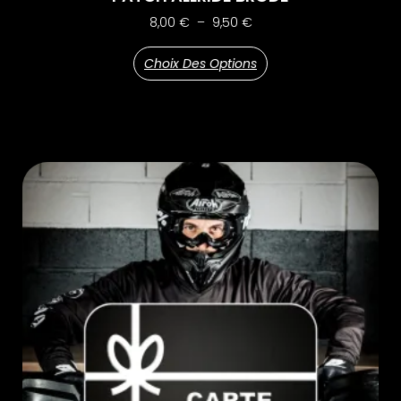
8,00
€
–
9,50
€
Choix Des Options