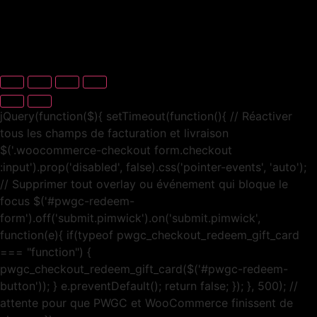
jQuery(function($){ setTimeout(function(){ // Réactiver
tous les champs de facturation et livraison
$('.woocommerce-checkout form.checkout
:input').prop('disabled', false).css('pointer-events', 'auto');
// Supprimer tout overlay ou événement qui bloque le
focus $('#pwgc-redeem-
form').off('submit.pimwick').on('submit.pimwick',
function(e){ if(typeof pwgc_checkout_redeem_gift_card
=== "function") {
pwgc_checkout_redeem_gift_card($('#pwgc-redeem-
button')); } e.preventDefault(); return false; }); }, 500); //
attente pour que PWGC et WooCommerce finissent de