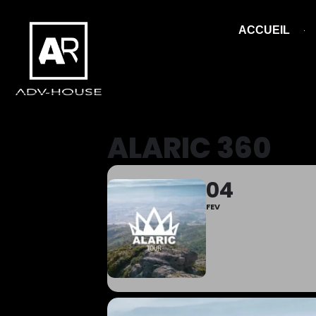
ACCUEIL
ALARIC 360
04
FEV