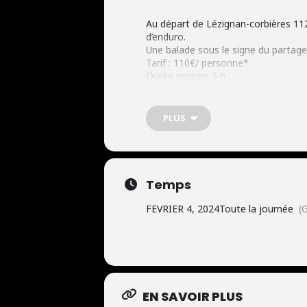
Au départ de Lézignan-corbières 11
d’enduro.
Une balade sous le signe du partage 
Tarif : 110€/ personne*
Durée environ 5 h
Réservation en ligne obligatoire
Nombre de moto max = 6
(Moto homologuée, assurance et pe
PLUS
(*la restauration du midi est à votr
Temps
FEVRIER 4, 2024
Toute la journée
(
DEMANDE DE 
EN SAVOIR PLUS