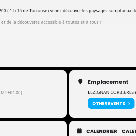
200 ( 1 h 15 de Toulouse) venez découvrir les paysages somptueux d
et de la découverte accessible à toutes et à tous !
rmis adéquat obligatoire).
e charge)
Emplacement
LEZIGNAN CORBIERES (
GMT+01:00)
RESERVATION
OTHER EVENTS
CALENDRIER
CALE