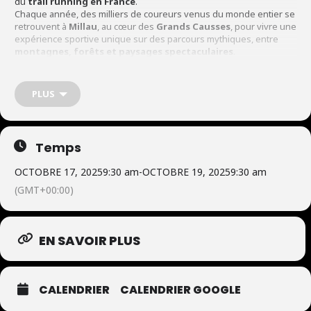
du
trail running en France
.
Chaque année, des milliers de coureurs venus du monde entier se
retrouvent à
Millau
, au cœur des
Grands Causses
, pour vivre une
expérience sportive unique sur des parcours mythiques, entre
montagnes, forêts et paysages spectaculaires
.
Comme chaque année, nous accompagnons l’organisation du
PLUS
festival pour
sécuriser la course
.
Notre mission :
assister les équipes médicales
en les aidant à
lire les cartes et se repérer sur le terrain
, puis à les
transporter dans les zones offroad difficiles d’accès
grâce à
Temps
nos
motos tout-terrain
.
Une belle alliance entre
passion, précision et esprit d’équipe
.
OCTOBRE 17, 2025
9:30 am
-
OCTOBRE 19, 2025
9:30 am
(GMT+00:00)
EN SAVOIR PLUS
CALENDRIER
CALENDRIER GOOGLE