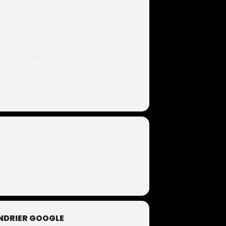
ptueux du LOT au guidon de votre moto
NDRIER GOOGLE